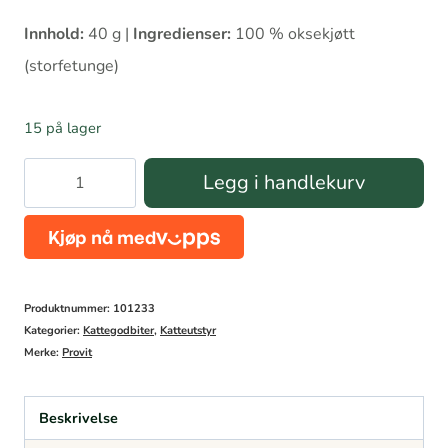
Innhold:
40 g |
Ingredienser:
100 % oksekjøtt
(storfetunge)
15 på lager
Provit
Legg i handlekurv
Storfetunge
Katt
40
g
Produktnummer:
101233
antall
Kategorier:
Kattegodbiter
,
Katteutstyr
Merke:
Provit
Beskrivelse