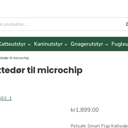
S
r:
Katteutstyr
Kaninutstyr
Gnagerutstyr
Fugleu
tedør til microchip
tedør til microchip
kr
1,899.00
Petsafe Smart Flap Kattedør 