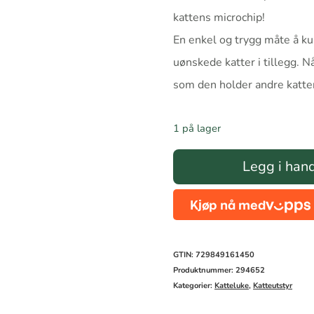
kattens microchip!
En enkel og trygg måte å kun
uønskede katter i tillegg. 
som den holder andre katter
1 på lager
Petsafe
Legg i han
Smart
Flap
Kattedør
til
GTIN: 729849161450
microchip
Produktnummer:
294652
Kategorier:
Katteluke
,
Katteutstyr
antall