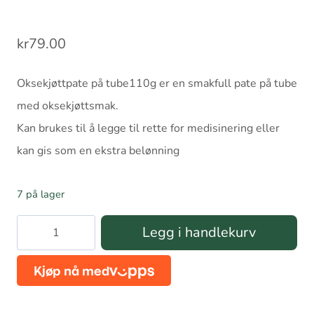
kr
79.00
Oksekjøttpate på tube110g er en smakfull pate på tube
med oksekjøttsmak.
Kan brukes til å legge til rette for medisinering eller
kan gis som en ekstra belønning
7 på lager
Oksekjøttpate
Legg i handlekurv
på
tube110g
antall