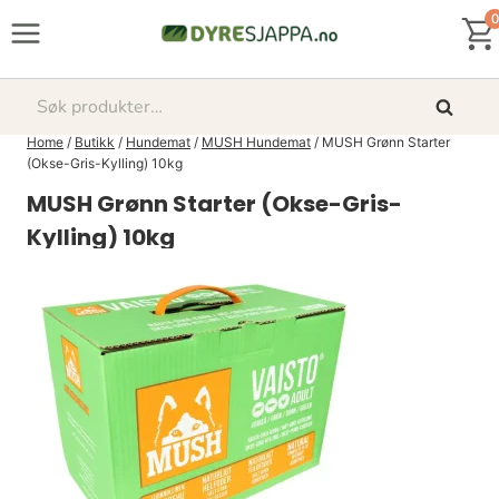
Skip
0
to
content
Søk
Søk
etter:
Home
/
Butikk
/
Hundemat
/
MUSH Hundemat
/
MUSH Grønn Starter
(Okse-Gris-Kylling) 10kg
MUSH Grønn Starter (Okse-Gris-
Kylling) 10kg