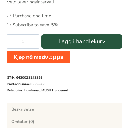
Velg leveringsintervall
Choose
Purchase one time
purchase
Subscribe to save
5%
type
MUSH
Legg i handlekurv
Grønn
Starter
(Okse-
Gris-
GTIN: 6430023293358
Kylling)
Produktnummer:
305579
Kategorier:
Hundemat
,
MUSH Hundemat
10kg
antall
Beskrivelse
Omtaler (0)