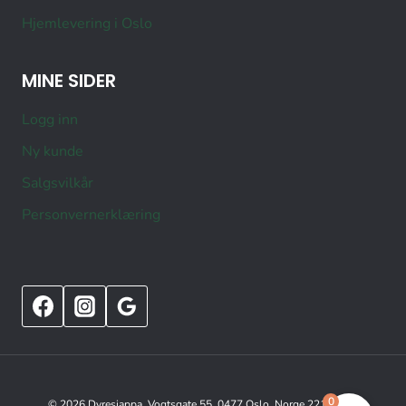
Hjemlevering i Oslo
MINE SIDER
Logg inn
Ny kunde
Salgsvilkår
Personvernerklæring
0
© 2026 Dyresjappa, Vogtsgate 55, 0477 Oslo, Norge 22151515