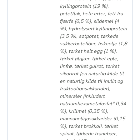
kyllingprotein (19 %),
potetflak, hele erter, fett fra
fjærfe (6,5 %), sildemel (4
%), hydrolysert kyllingprotein
(3,5 %), søtpotet, tørkede
sukkerbetefiber, fiskeolje (1,8
%), tørket helt egg (1 %),
tørket ølgjær, tørket eple,
linfrø, tørket gulrot, tørket
sikorirot (en naturlig kilde til
en naturlig kilde til inulin og
fruktooligosakkarider),
mineraler (inkludert
natriumhexametafosfat* 0,34
%), krillmel (0,35 %),
mannanoligosakkarider (0,15
%), tørket brokkoli, tørket
spinat, tørkede tranebær,