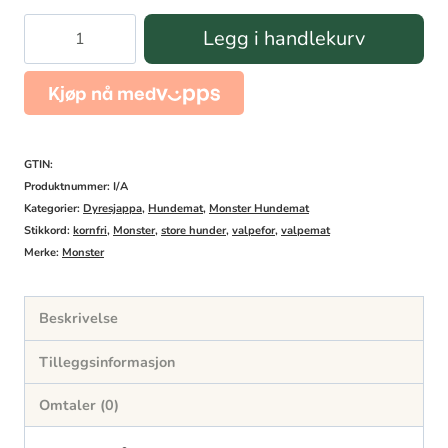
Monster
Legg i handlekurv
Grain
Free
Puppy
L/XL
GTIN:
Turkey/Chicken
Produktnummer:
I/A
Kategorier:
Dyresjappa
,
Hundemat
,
Monster Hundemat
antall
Stikkord:
kornfri
,
Monster
,
store hunder
,
valpefor
,
valpemat
Merke:
Monster
Beskrivelse
Tilleggsinformasjon
Omtaler (0)