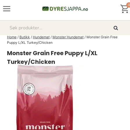
Skip
0
to
content
Søk
Søk
etter:
Home
/
Butikk
/
Hundemat
/
Monster Hundemat
/
Monster Grain Free
Puppy L/XL Turkey/Chicken
Monster Grain Free Puppy L/XL
Turkey/Chicken