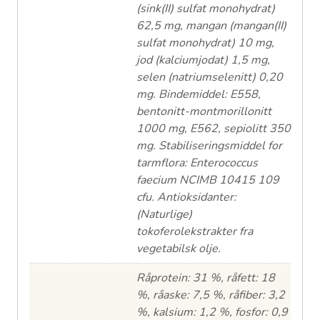
(sink(II) sulfat monohydrat)
62,5 mg, mangan (mangan(II)
sulfat monohydrat) 10 mg,
jod (kalciumjodat) 1,5 mg,
selen (natriumselenitt) 0,20
mg. Bindemiddel: E558,
bentonitt-montmorillonitt
1000 mg, E562, sepiolitt 350
mg. Stabiliseringsmiddel for
tarmflora: Enterococcus
faecium NCIMB 10415 109
cfu. Antioksidanter:
(Naturlige)
tokoferolekstrakter fra
vegetabilsk olje.
Råprotein: 31 %, råfett: 18
%, råaske: 7,5 %, råfiber: 3,2
%, kalsium: 1,2 %, fosfor: 0,9