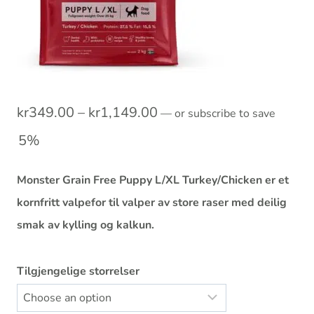
Prisområde:
kr
349.00
–
kr
1,149.00
—
or subscribe to save
kr349.00
5%
til
Monster Grain Free Puppy L/XL Turkey/Chicken er et
kr1,149.00
kornfritt valpefor til valper av store raser med deilig
smak av kylling og kalkun.
Tilgjengelige storrelser