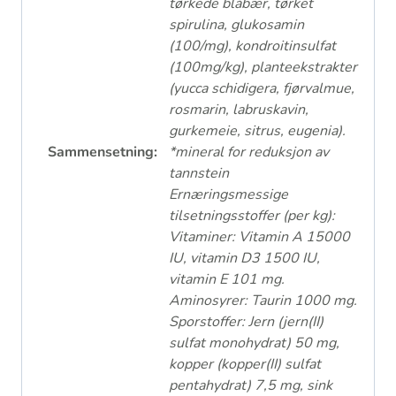
tørkede blåbær, tørket
spirulina, glukosamin
(100/mg), kondroitinsulfat
(100mg/kg), planteekstrakter
(yucca schidigera, fjørvalmue,
rosmarin, labruskavin,
gurkemeie, sitrus, eugenia).
Sammensetning:
*mineral for reduksjon av
tannstein
Ernæringsmessige
tilsetningsstoffer (per kg):
Vitaminer: Vitamin A 15000
IU, vitamin D3 1500 IU,
vitamin E 101 mg.
Aminosyrer: Taurin 1000 mg.
Sporstoffer: Jern (jern(II)
sulfat monohydrat) 50 mg,
kopper (kopper(II) sulfat
pentahydrat) 7,5 mg, sink