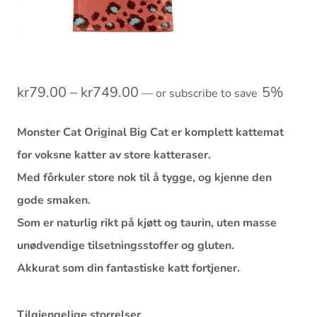
Prisområde:
kr
79.00
–
kr
749.00
5%
—
or subscribe to save
kr79.00
Monster Cat Original Big Cat er komplett kattemat
til
for voksne katter av store katteraser.
kr749.00
Med fôrkuler store nok til å tygge, og kjenne den
gode smaken.
Som er naturlig rikt på kjøtt og taurin, uten masse
unødvendige tilsetningsstoffer og gluten.
Akkurat som din fantastiske katt fortjener.
Tilgjengelige storrelser