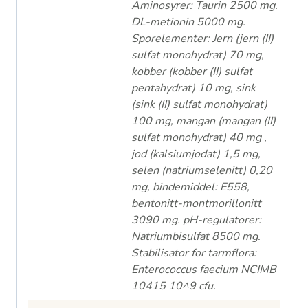
Aminosyrer: Taurin 2500 mg.
DL-metionin 5000 mg.
Sporelementer: Jern (jern (II)
sulfat monohydrat) 70 mg,
kobber (kobber (II) sulfat
pentahydrat) 10 mg, sink
(sink (II) sulfat monohydrat)
100 mg, mangan (mangan (II)
sulfat monohydrat) 40 mg ,
jod (kalsiumjodat) 1,5 mg,
selen (natriumselenitt) 0,20
mg, bindemiddel: E558,
bentonitt-montmorillonitt
3090 mg. pH-regulatorer:
Natriumbisulfat 8500 mg.
Stabilisator for tarmflora:
Enterococcus faecium NCIMB
10415 10^9 cfu.