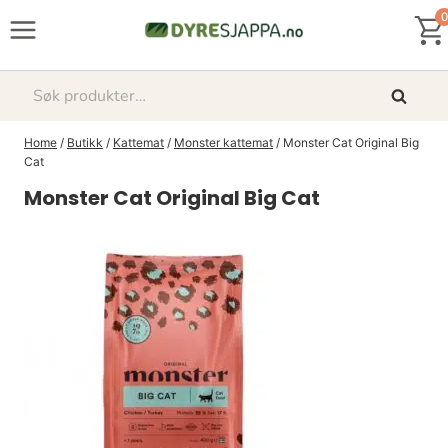
Skip
0
to
content
Søk
Søk
etter:
Home
/
Butikk
/
Kattemat
/
Monster kattemat
/
Monster Cat Original Big
Cat
Monster Cat Original Big Cat