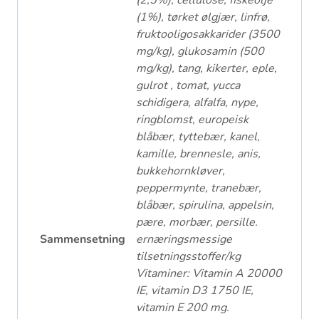
(2,5%), cellulose, fiskeolje
(1%), tørket ølgjær, linfrø,
fruktooligosakkarider (3500
mg/kg), glukosamin (500
mg/kg), tang, kikerter, eple,
gulrot , tomat, yucca
schidigera, alfalfa, nype,
ringblomst, europeisk
blåbær, tyttebær, kanel,
kamille, brennesle, anis,
bukkehornkløver,
peppermynte, tranebær,
blåbær, spirulina, appelsin,
pære, morbær, persille.
Sammensetning
ernæringsmessige
tilsetningsstoffer/kg
Vitaminer: Vitamin A 20000
IE, vitamin D3 1750 IE,
vitamin E 200 mg.