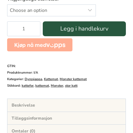
Monster
Legg i handlekurv
Cat
Original
Big
Cat
GTIN:
antall
Produktnummer:
I/A
Kategorier:
Dyresjappa
,
Kattemat
,
Monster kattemat
Stikkord:
kattefor
,
kattemat
,
Monster
,
stor katt
Beskrivelse
Tilleggsinformasjon
Omtaler (0)