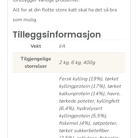
forebygger vanlige problemer.
Alt for at din flotte store katt skal ha det så bra
som mulig.
Tilleggsinformasjon
Vekt
I/A
Tilgjengelige
2 kg, 6 kg, 400g
storrelser
Fersk kylling (19%), tørket
kyllingprotein (17%), tørket
kalkunprotein (14%), havre,
tørkede poteter, kyllingfett
(6,4%), hydrolysert
kyllingprotein (5,5%),
fiskemel (4%), søtpoteter,
tørket sukkerbetefiber