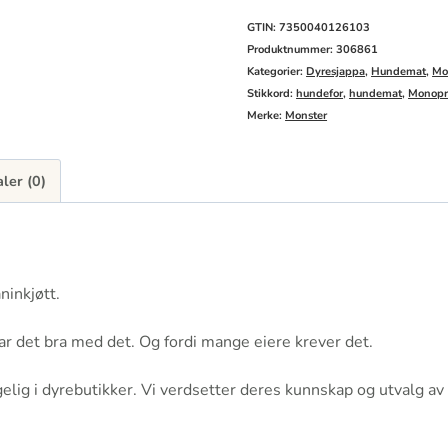
Rabbit
GTIN: 7350040126103
can
Produktnummer:
306861
Kategorier:
Dyresjappa
,
Hundemat
,
Mo
400g
Stikkord:
hundefor
,
hundemat
,
Monopr
antall
Merke:
Monster
ler (0)
ninkjøtt.
ar det bra med det. Og fordi mange eiere krever det.
elig i dyrebutikker. Vi verdsetter deres kunnskap og utvalg av k