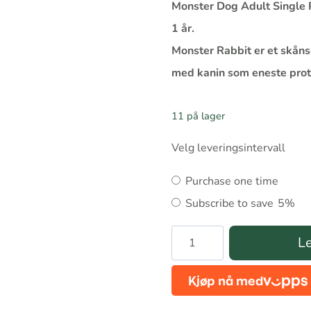
Monster Dog Adult Single Pr
1 år.
Monster Rabbit er et skåns
med kanin som eneste prot
11 på lager
Velg leveringsintervall
Choose
Purchase one time
purchase
Subscribe to save
5%
type
Monster
Le
Adult
Dog
Single