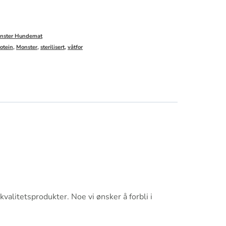
nster Hundemat
otein
,
Monster
,
sterilisert
,
våtfor
valitetsprodukter. Noe vi ønsker å forbli i