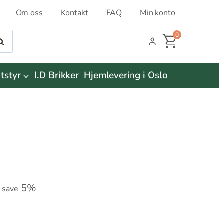
Om oss
Kontakt
FAQ
Min konto
0
øk
tstyr
I.D Brikker
Hjemlevering i Oslo
5%
o save