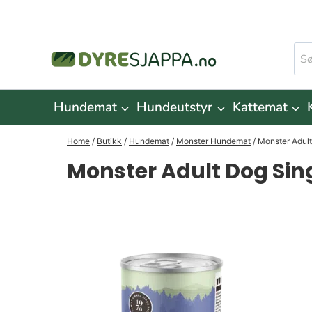
Skip
to
Søk
content
ette
Hundemat
Hundeutstyr
Kattemat
Home
/
Butikk
/
Hundemat
/
Monster Hundemat
/
Monster Adult
Monster Adult Dog Sin