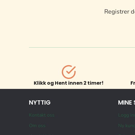
Registrer d
Klikk og Hent innen 2 timer!
F
NYTTIG
MINE 
Kontakt oss
Logg in
Om oss
Ny kun