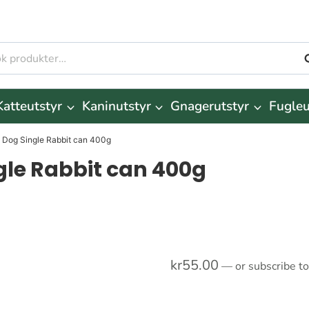
S
r:
Katteutstyr
Kaninutstyr
Gnagerutstyr
Fugleu
 Dog Single Rabbit can 400g
gle Rabbit can 400g
kr
55.00
—
or subscribe t