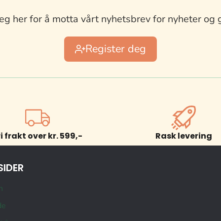
eg her for å motta vårt nyhetsbrev for nyheter og 
Register deg
ri frakt over kr. 599,-
Rask levering
SIDER
n
de