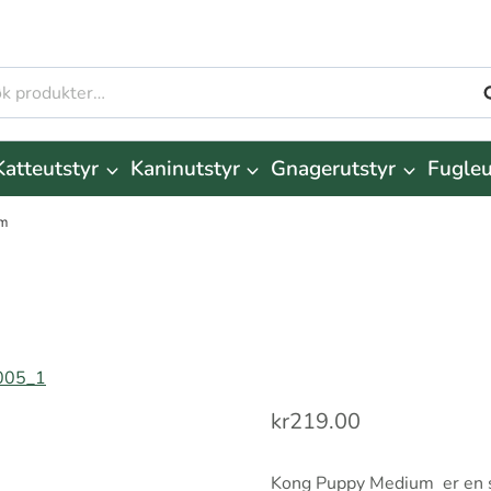
S
r:
Katteutstyr
Kaninutstyr
Gnagerutstyr
Fugleu
um
kr
219.00
Kong Puppy Medium er en so