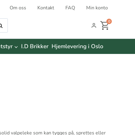
Om oss
Kontakt
FAQ
Min konto
0
øk
tstyr
I.D Brikker
Hjemlevering i Oslo
lid valpeleke som kan tygges på, sprettes eller