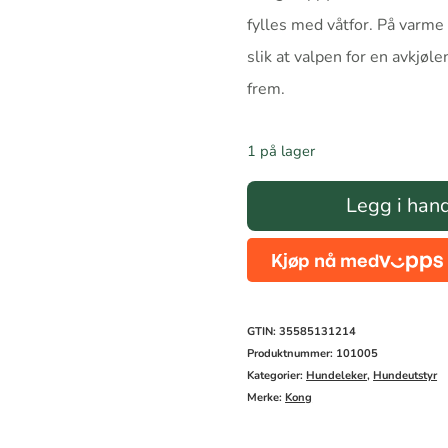
fylles med våtfor. På varme
slik at valpen for en avkjøl
frem.
1 på lager
Kong
Legg i han
Puppy
Medium
antall
GTIN: 35585131214
Produktnummer:
101005
Kategorier:
Hundeleker
,
Hundeutstyr
Merke:
Kong