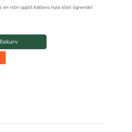
en «sti» opptil kattens hule eller lignende!
dlekurv