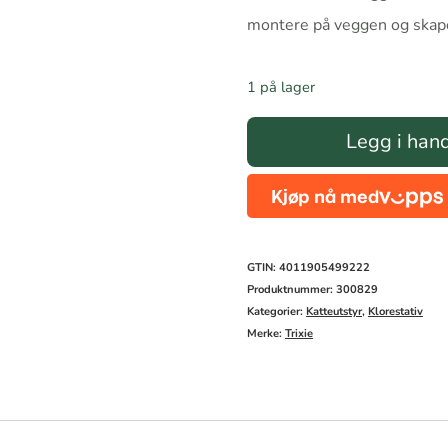
montere på veggen og skape 
1 på lager
Klatretrinn
Legg i han
for
veggmontering
antall
GTIN: 4011905499222
Produktnummer:
300829
Kategorier:
Katteutstyr
,
Klorestativ
Merke:
Trixie