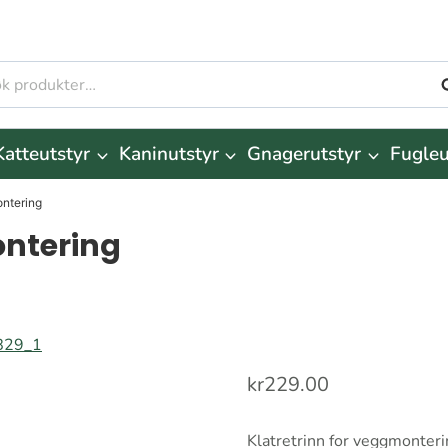
S
r:
Katteutstyr
Kaninutstyr
Gnagerutstyr
Fugleu
ontering
ontering
kr
229.00
Klatretrinn for veggmonter