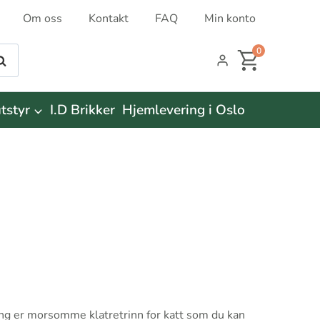
Om oss
Kontakt
FAQ
Min konto
0
øk
tstyr
I.D Brikker
Hjemlevering i Oslo
ing er morsomme klatretrinn for katt som du kan