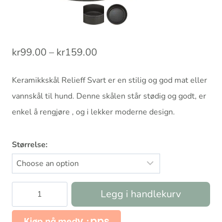
Prisområde:
kr
99.00
–
kr
159.00
kr99.00
Keramikkskål Relieff Svart er en stilig og god mat eller
til
vannskål til hund. Denne skålen står stødig og godt, er
kr159.00
enkel å rengjøre , og i lekker moderne design.
Størrelse:
Keramikkskål
Legg i handlekurv
Relieff
Svart