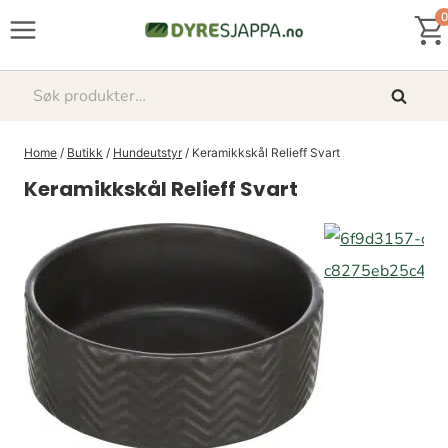
Skip
0
to
content
Søk
Søk
etter:
Home
/
Butikk
/
Hundeutstyr
/
Keramikkskål Relieff Svart
Keramikkskål Relieff Svart