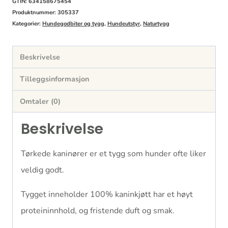
GTIN: 634158675454
antall
Produktnummer:
305337
Kategorier:
Hundegodbiter og tygg
,
Hundeutstyr
,
Naturtygg
Beskrivelse
Tilleggsinformasjon
Omtaler (0)
Beskrivelse
Tørkede kaninører er et tygg som hunder ofte liker
veldig godt.
Tygget inneholder 100% kaninkjøtt har et høyt
proteininnhold, og fristende duft og smak.