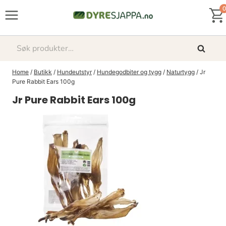
Skip
0
to
content
Søk
Søk
etter:
Home
/
Butikk
/
Hundeutstyr
/
Hundegodbiter og tygg
/
Naturtygg
/
Jr
Pure Rabbit Ears 100g
Jr Pure Rabbit Ears 100g