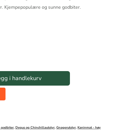
yr. Kjempepopulære og sunne godbiter.
gg i handlekurv
 godbiter
,
Degus og Chinchillautstyr
,
Gnagerutstyr
,
Kaninmat - høy