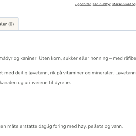
- godbiter
,
Kaninutstyr
,
Marsvinmat og
ler (0)
mådyr og kaniner. Uten korn, sukker eller honning – med råfibe
ket med deilig løvetann, rik på vitaminer og mineraler. Løvetan
kanalen og urinveiene til dyrene.
gen måte erstatte daglig foring med høy, pellets og vann.