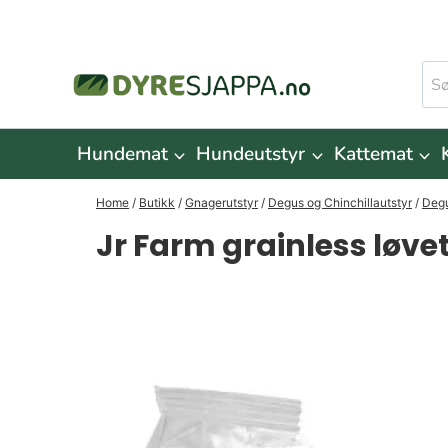
Skip
to
Søk
content
ette
Hundemat
Hundeutstyr
Kattemat
Home
/
Butikk
/
Gnagerutstyr
/
Degus og Chinchillautstyr
/
Degu
Jr Farm grainless løv