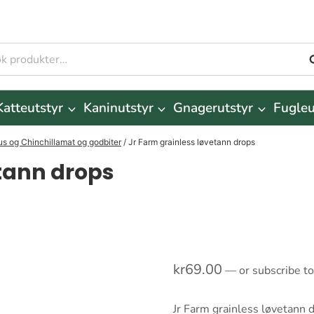
S
r:
Katteutstyr
Kaninutstyr
Gnagerutstyr
Fugleu
s og Chinchillamat og godbiter
/
Jr Farm grainless løvetann drops
etann drops
kr
69.00
—
or subscribe t
Jr Farm grainless løvetann 