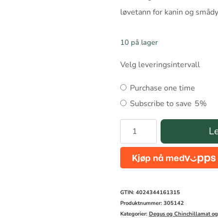
løvetann for kanin og småd
10 på lager
Velg leveringsintervall
Choose
Purchase one time
purchase
Subscribe to save
5%
type
Jr
Le
Farm
grainless
løvetann
drops
GTIN: 4024344161315
antall
Produktnummer:
305142
Kategorier:
Degus og Chinchillamat og