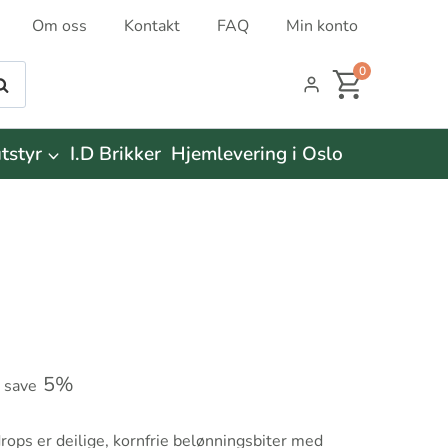
Om oss
Kontakt
FAQ
Min konto
0
øk
tstyr
I.D Brikker
Hjemlevering i Oslo
5%
o save
drops er deilige, kornfrie belønningsbiter med