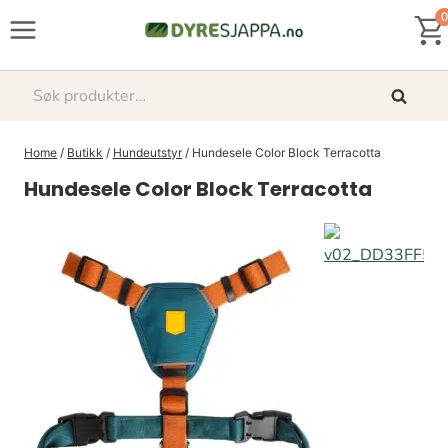
Skip
0
to
content
Søk
Søk
etter:
Home
/
Butikk
/
Hundeutstyr
/
Hundesele Color Block Terracotta
Hundesele Color Block Terracotta