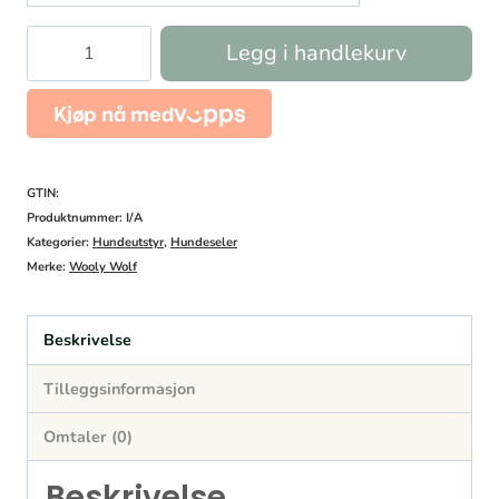
Hundesele
Legg i handlekurv
Color
Block
Terracotta
antall
GTIN:
Produktnummer:
I/A
Kategorier:
Hundeutstyr
,
Hundeseler
Merke:
Wooly Wolf
Beskrivelse
Tilleggsinformasjon
Omtaler (0)
Beskrivelse