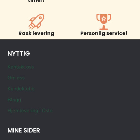
timer!
Rask levering
Personlig service!
NYTTIG
Kontakt oss
Om oss
Kundeklubb
Blogg
Hjemlevering i Oslo
MINE SIDER