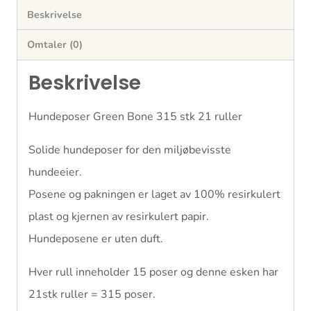
Beskrivelse
Omtaler (0)
Beskrivelse
Hundeposer Green Bone 315 stk 21 ruller
Solide hundeposer for den miljøbevisste
hundeeier.
Posene og pakningen er laget av 100% resirkulert
plast og kjernen av resirkulert papir.
Hundeposene er uten duft.
Hver rull inneholder 15 poser og denne esken har
21stk ruller = 315 poser.