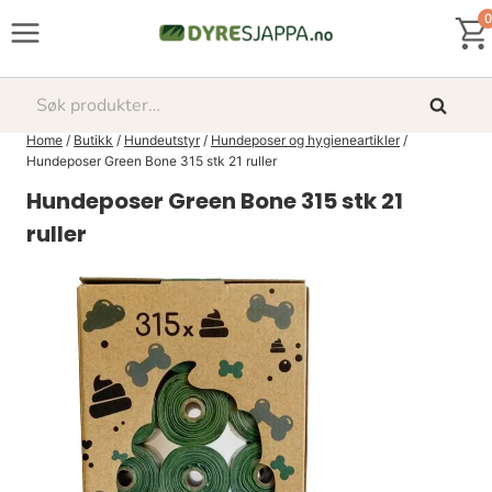
Skip
0
to
content
Søk
Søk
etter:
Home
/
Butikk
/
Hundeutstyr
/
Hundeposer og hygieneartikler
/
Hundeposer Green Bone 315 stk 21 ruller
Hundeposer Green Bone 315 stk 21
ruller