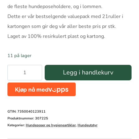
de fleste hundeposeholdere, og i lommen.
Dette er vår bestselgende valuepack med 21ruller i
kartongen som gir deg vår aller beste pris pr stk.
Laget av 100% resirkulert plast og kartong.
11 på lager
Hundeposer
Legg i handlekurv
Green
Bone
315
stk
GTIN: 7350040123911
21
Produktnummer:
307225
Kategorier:
Hundeposer og hygieneartikler
,
Hundeutstyr
ruller
antall