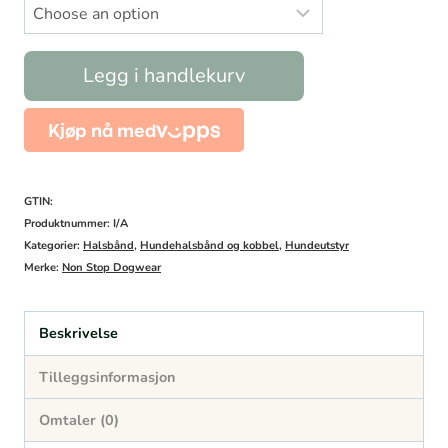
Hundehalsbånd
Legg i handlekurv
Roam
Svart
antall
GTIN:
Produktnummer:
I/A
Kategorier:
Halsbånd
,
Hundehalsbånd og kobbel
,
Hundeutstyr
Merke:
Non Stop Dogwear
Beskrivelse
Tilleggsinformasjon
Omtaler (0)