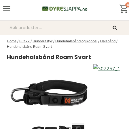
Skip
0
to
content
Søk
Søk
etter:
Home
/
Butikk
/
Hundeutstyr
/
Hundehalsbånd og kobbel
/
Halsbånd
/
Hundehalsbånd Roam Svart
Hundehalsbånd Roam Svart