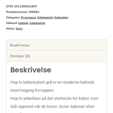
antall
GTIN: 5411388201807
Produktnummer:
308584
Kategorier:
Dyresjappa
,
Kattetoalett
,
Katteutstyr
Stikkord:
kattedo
,
kattetoalett
Merke:
Savic
Beskrivelse
Omtaler (0)
Beskrivelse
Hop In kattetoalett grå er en moderne kattedo
med inngang fra toppen.
Hop In anbefales på det sterkeste for katter som
står oppreist når de tisser, tisser bakover eller