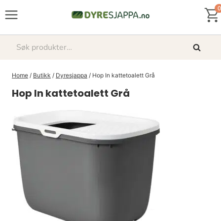
Skip
0
to
content
Søk
Søk
etter:
Home
/
Butikk
/
Dyresjappa
/
Hop In kattetoalett Grå
Hop In kattetoalett Grå