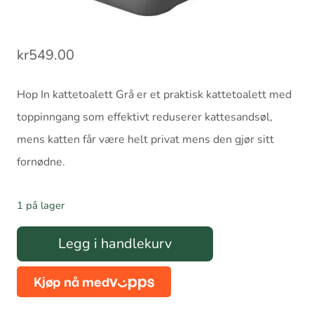
kr
549.00
Hop In kattetoalett Grå er et praktisk kattetoalett med
toppinngang som effektivt reduserer kattesandsøl,
mens katten får være helt privat mens den gjør sitt
fornødne.
1 på lager
Hop
Legg i handlekurv
In
kattetoalett
Grå