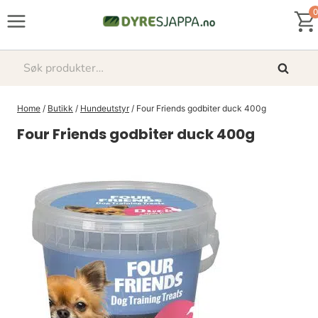
Skip
0
to
content
Søk
Søk
etter:
Home
/
Butikk
/
Hundeutstyr
/
Four Friends godbiter duck 400g
Four Friends godbiter duck 400g