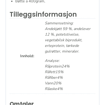
Bøtte a 400gram,
Tilleggsinformasjon
Sammensetning:
Andekjøtt 59 %, andelever
12 %, potetstivelse,
vegetabilsk biprodukt,
erteprotein, tørkede
gulrøtter, mineraler.
Innhold:
Analyse:
Råprotein24%
Råfett15%
Råfiber4%
Vann20%
Råaske4%
Omtaler