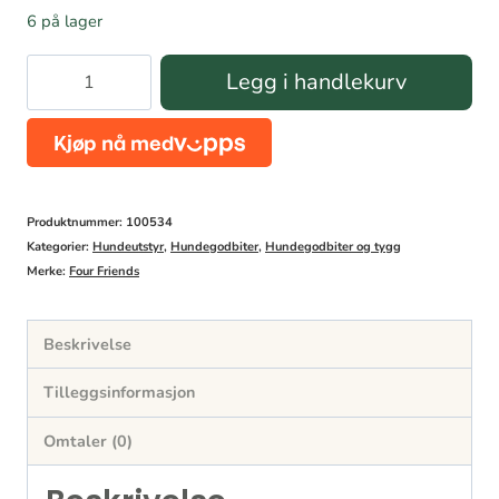
6 på lager
Four
Legg i handlekurv
Friends
godbiter
duck
400g
Produktnummer:
100534
antall
Kategorier:
Hundeutstyr
,
Hundegodbiter
,
Hundegodbiter og tygg
Merke:
Four Friends
Beskrivelse
Tilleggsinformasjon
Omtaler (0)