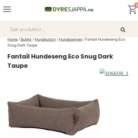
Skip
0
to
content
Søk
Søk
etter:
Home
/
Butikk
/
Hundeutstyr
/
Hundesenger
/
Fantail Hundeseng Eco
Snug Dark Taupe
Fantail Hundeseng Eco Snug Dark
Taupe