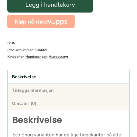
Fantail
Legg i handlekurv
Hundeseng
Eco
Snug
Dark
GTIN:
Taupe
Produktnummer:
306609
Kategorier:
Hundesenger
,
Hundeutstyr
antall
Beskrivelse
Tilleggsinformasjon
Omtaler (0)
Beskrivelse
Eco Snug varianten har deilige liggekanter på alle