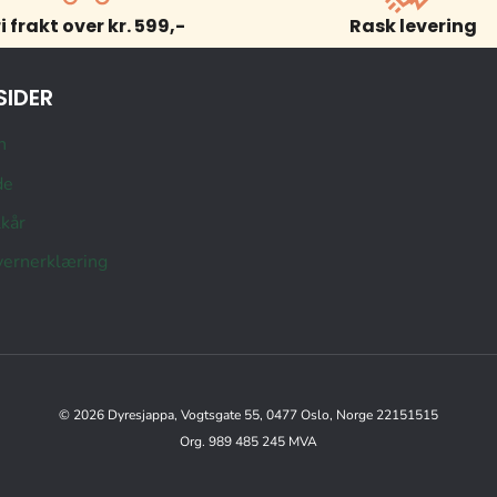
ri frakt over kr. 599,-
Rask levering
SIDER
n
de
lkår
ernerklæring
© 2026 Dyresjappa, Vogtsgate 55, 0477 Oslo, Norge 22151515
Org. 989 485 245 MVA