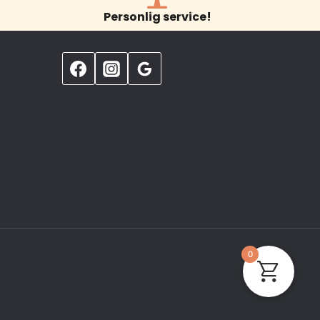
Personlig service!
0