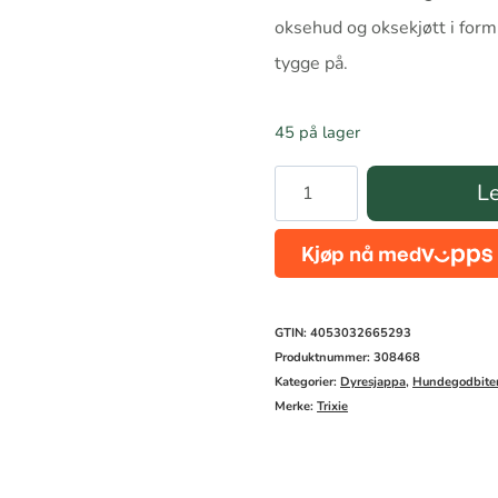
oksehud og oksekjøtt i for
tygge på.
45 på lager
Denta
Le
Fun
Chewing
Curl
-
GTIN: 4053032665293
biffkjøtt
Produktnummer:
308468
Kategorier:
Dyresjappa
,
Hundegodbiter
antall
Merke:
Trixie