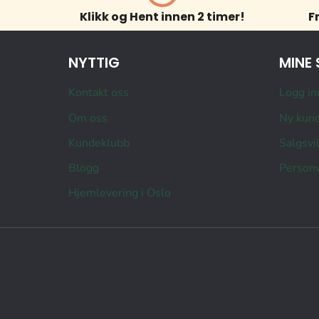
Klikk og Hent innen 2 timer!
F
NYTTIG
MINE 
Kontakt oss
Logg in
Om oss
Ny kun
Kundeklubb
Salgsvi
Blogg
Personv
Hjemlevering i Oslo