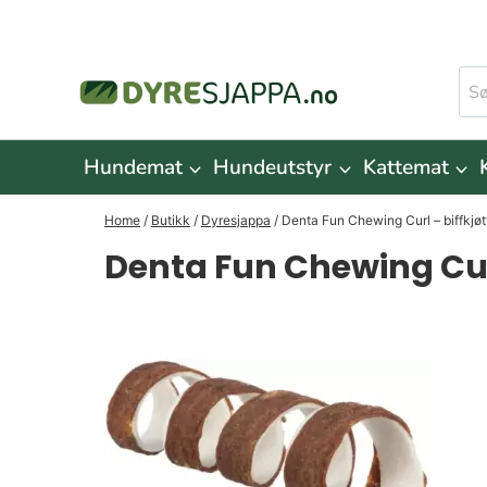
Skip
to
Søk
content
ette
Hundemat
Hundeutstyr
Kattemat
Home
/
Butikk
/
Dyresjappa
/
Denta Fun Chewing Curl – biffkjøt
Denta Fun Chewing Curl