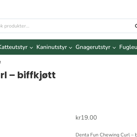
S
r:
Katteutstyr
Kaninutstyr
Gnagerutstyr
Fugleu
t
 – biffkjøtt
kr
19.00
Denta Fun Chewing Curl – bi