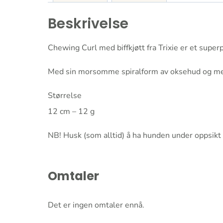
Beskrivelse
Chewing Curl med biffkjøtt fra Trixie er et supe
Med sin morsomme spiralform av oksehud og med f
Størrelse
12 cm – 12 g
NB! Husk (som alltid) å ha hunden under oppsikt 
Omtaler
Det er ingen omtaler ennå.