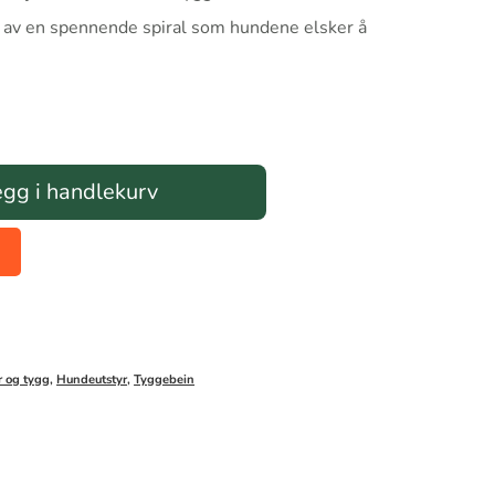
m av en spennende spiral som hundene elsker å
gg i handlekurv
 og tygg
,
Hundeutstyr
,
Tyggebein