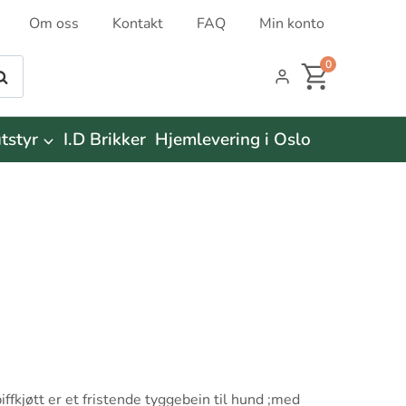
Om oss
Kontakt
FAQ
Min konto
0
øk
tstyr
I.D Brikker
Hjemlevering i Oslo
ffkjøtt er et fristende tyggebein til hund ;med