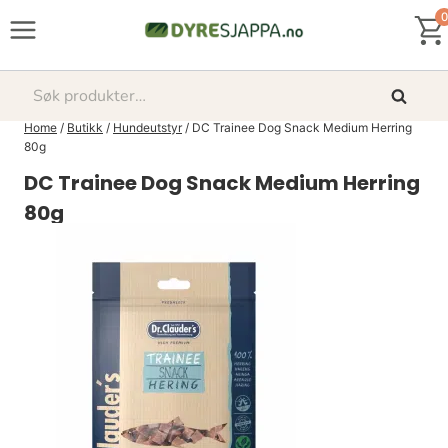
Skip
0
to
content
Søk
Søk
etter:
Home
/
Butikk
/
Hundeutstyr
/
DC Trainee Dog Snack Medium Herring
80g
DC Trainee Dog Snack Medium Herring
80g