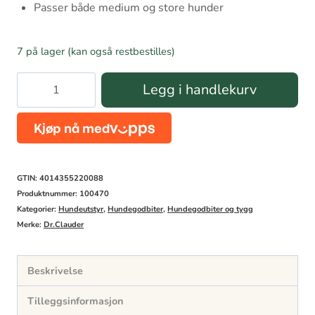
Passer både medium og store hunder
7 på lager (kan også restbestilles)
DC
Legg i handlekurv
Trainee
Dog
Snack
Medium
GTIN: 4014355220088
Herring
Produktnummer:
100470
Kategorier:
Hundeutstyr
,
Hundegodbiter
,
Hundegodbiter og tygg
80g
Merke:
Dr.Clauder
antall
Beskrivelse
Tilleggsinformasjon