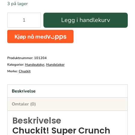
3 på lager
Chuckit!
Legg i handlekurv
Super
Crunch
Fetch
Ball
Produktnummer:
101204
antall
Kategorier:
Hundeutstyr
,
Hundeleker
Merke:
Chuckit
Beskrivelse
Omtaler (0)
Beskrivelse
Chuckit! Super Crunch