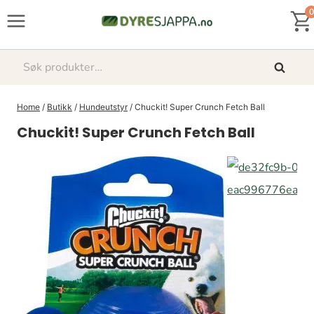
Skip
0
to
content
Søk
Søk
etter:
Home
/
Butikk
/
Hundeutstyr
/
Chuckit! Super Crunch Fetch Ball
Chuckit! Super Crunch Fetch Ball