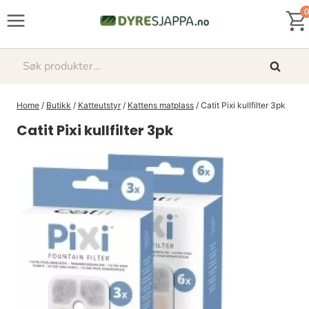
Skip
0
to
content
Søk
Søk
etter:
Home
/
Butikk
/
Katteutstyr
/
Kattens matplass
/
Catit Pixi kullfilter 3pk
Catit Pixi kullfilter 3pk