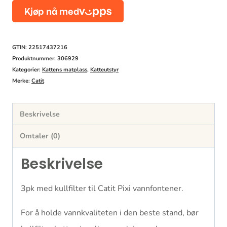
kullfilter
3pk
antall
GTIN: 22517437216
Produktnummer:
306929
Kategorier:
Kattens matplass
,
Katteutstyr
Merke:
Catit
Beskrivelse
Omtaler (0)
Beskrivelse
3pk med kullfilter til Catit Pixi vannfontener.
For å holde vannkvaliteten i den beste stand, bør