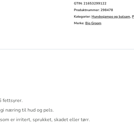
263ml
GTIN: 21653299122
antall
Produktnummer:
298478
Kategorier:
Hundesjampo og balsam
,
P
Merke:
Bio Groom
6 fettsyrer.
i næring til hud og pels.
m er irritert, sprukket, skadet eller tørr.