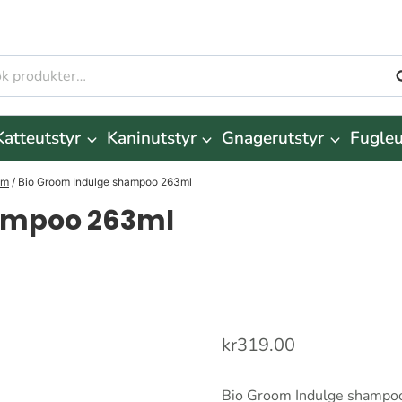
S
r:
Katteutstyr
Kaninutstyr
Gnagerutstyr
Fugleu
am
/
Bio Groom Indulge shampoo 263ml
hampoo 263ml
kr
319.00
Bio Groom Indulge shampoo 