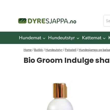
Skip
to
Søk
content
ette
Hundemat
Hundeutstyr
Kattemat
Home
/
Butikk
/
Hundeutstyr
/
Pelsstell
/
Hundesjampo og bals
Bio Groom Indulge s