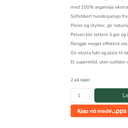
med 100% arganolje ekstra
Sofistikert hundesjampo fr
Pleier og styrker, gir naturl
Pelsen blir lettere å gre og
Rengjør meget effektivt ute
Gir ekstra fukt og pleie til tø
Er supermild, uten sulfater 
2 på lager
Bio
Le
Groom
Indulge
shampoo