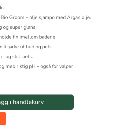
kt.
a Bio Groom – olje sjampo med Argan olje.
ig og super glans.
 holde fin imellom badene.
n å tørke ut hud og pels.
rr og slitt pels.
og med riktig pH – også for valper .
gg i handlekurv