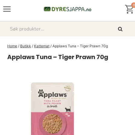
Skip
0
to
content
Søk
Søk
etter:
Home
/
Butikk
/
Kattemat
/
Applaws Tuna – Tiger Prawn 70g
Applaws Tuna – Tiger Prawn 70g