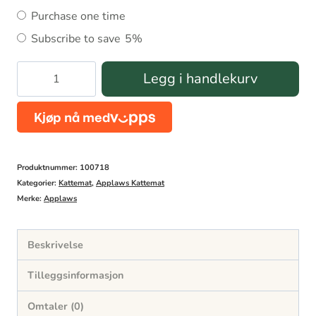
Choose
Purchase one time
purchase
Subscribe to save
5%
type
Applaws
Legg i handlekurv
Tuna
-
Tiger
Prawn
Produktnummer:
100718
70g
Kategorier:
Kattemat
,
Applaws Kattemat
Merke:
Applaws
antall
Beskrivelse
Tilleggsinformasjon
Omtaler (0)