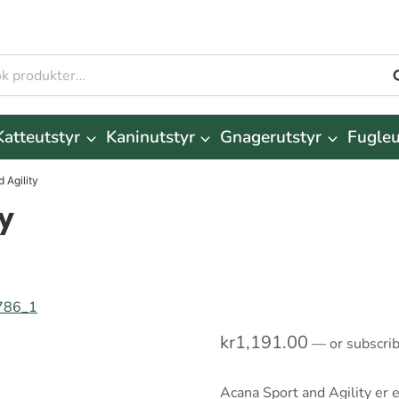
S
r:
Katteutstyr
Kaninutstyr
Gnagerutstyr
Fugleu
 Agility
y
kr
1,191.00
—
or subscri
Acana Sport and Agility er 