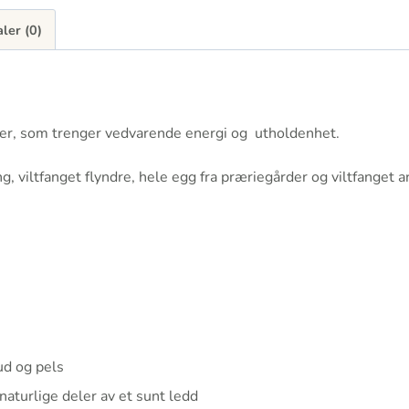
ler (0)
under, som trenger vedvarende energi og utholdenhet.
ng, viltfanget flyndre, hele egg fra præriegårder og viltfanget 
ud og pels
naturlige deler av et sunt ledd