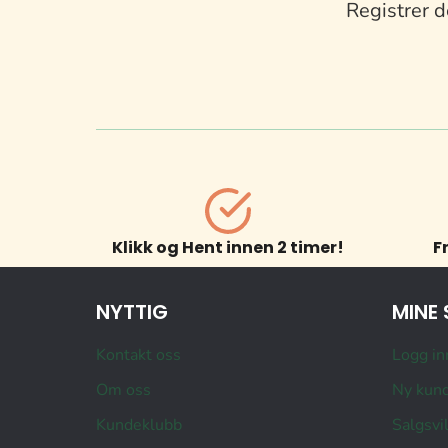
Registrer d
Klikk og Hent innen 2 timer!
F
NYTTIG
MINE 
Kontakt oss
Logg in
Om oss
Ny kun
Kundeklubb
Salgsvi