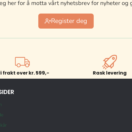
eg her for å motta vårt nyhetsbrev for nyheter og 
Register deg
ri frakt over kr. 599,-
Rask levering
SIDER
n
de
lkår