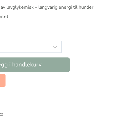
av lavglykemisk – langvarig energi til hunder
itet.
gg i handlekurv
at