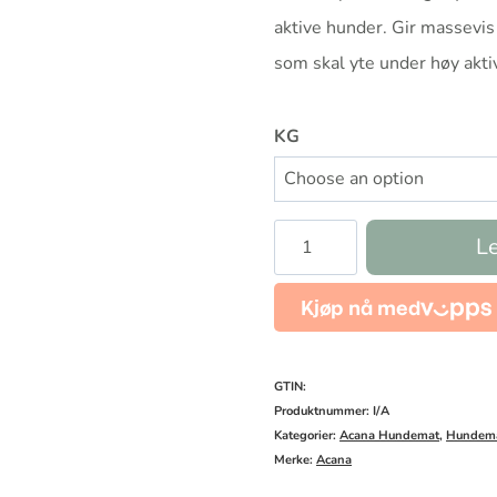
aktive hunder. Gir massevis 
som skal yte under høy aktiv
KG
Acana
Le
Sport
and
Agility
antall
GTIN:
Produktnummer:
I/A
Kategorier:
Acana Hundemat
,
Hundem
Merke:
Acana