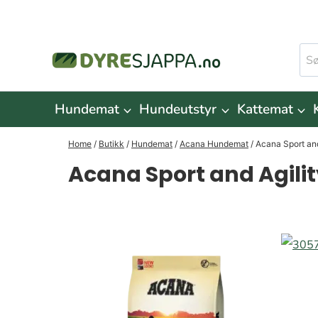
Skip
to
Søk
content
ette
Hundemat
Hundeutstyr
Kattemat
Home
/
Butikk
/
Hundemat
/
Acana Hundemat
/
Acana Sport and
Acana Sport and Agilit