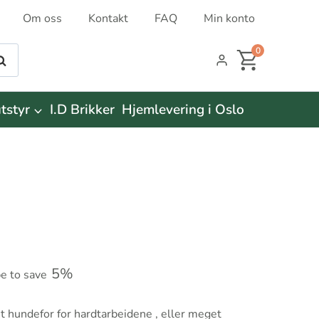
Om oss
Kontakt
FAQ
Min konto
0
øk
tstyr
I.D Brikker
Hjemlevering i Oslo
5%
be to save
et hundefor for hardtarbeidene , eller meget