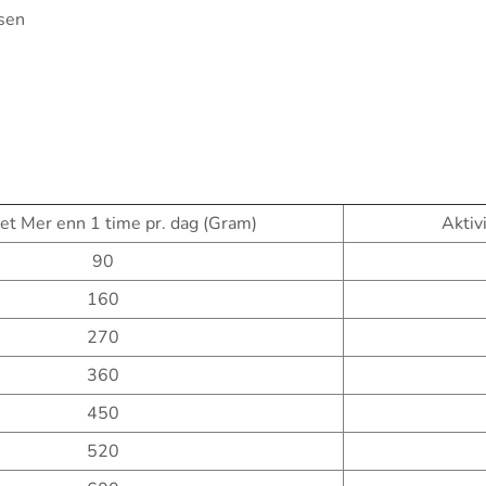
lsen
et Mer enn 1 time pr. dag (Gram)
Aktivi
90
160
270
360
450
520