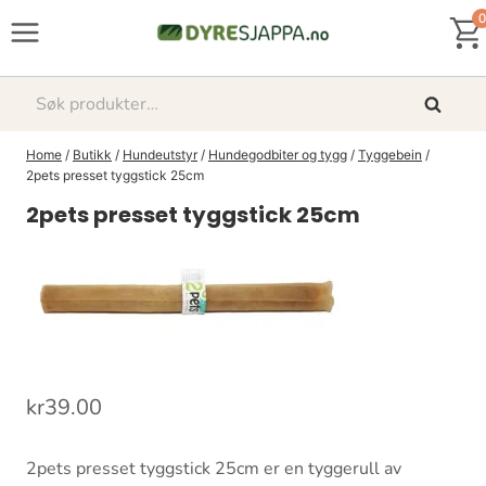
Skip
0
to
content
Søk
Søk
etter:
Home
/
Butikk
/
Hundeutstyr
/
Hundegodbiter og tygg
/
Tyggebein
/
2pets presset tyggstick 25cm
2pets presset tyggstick 25cm
kr
39.00
2pets presset tyggstick 25cm er en tyggerull av