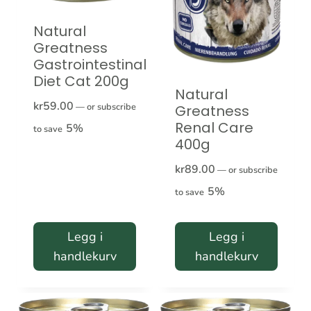
velges
Natural
på
Greatness
Gastrointestinal
produktsiden
Diet Cat 200g
Natural
kr
59.00
—
or subscribe
Greatness
Renal Care
5%
to save
400g
kr
89.00
—
or subscribe
5%
to save
Legg i
Legg i
handlekurv
handlekurv