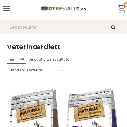
Skip
0
to
content
Søk
Søk
etter:
Veterinærdiett
Filter
Viser alle 13 resultater