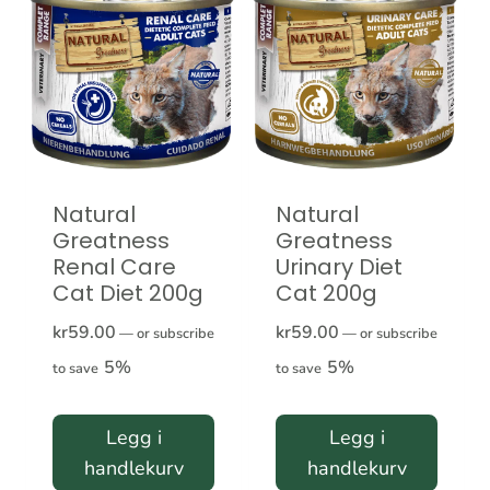
Natural
Natural
Greatness
Greatness
Renal Care
Urinary Diet
Cat Diet 200g
Cat 200g
kr
59.00
kr
59.00
—
or subscribe
—
or subscribe
5%
5%
to save
to save
Legg i
Legg i
handlekurv
handlekurv