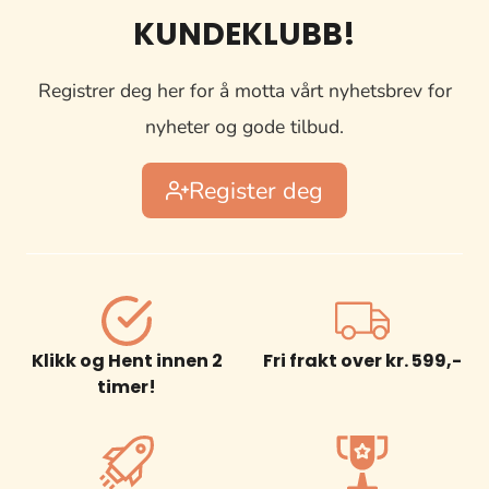
Alternativene
KUNDEKLUBB!
kan
velges
Registrer deg her for å motta vårt nyhetsbrev for
på
nyheter og gode tilbud.
produktsiden
Register deg
Klikk og Hent innen 2
Fri frakt over kr. 599,-
timer!