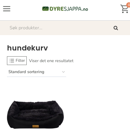
Skip
0
to
content
Søk
Søk
etter:
hundekurv
Filter
Viser det ene resultatet