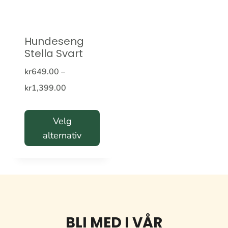
Hundeseng
Stella Svart
kr
649.00
–
Prisområde:
kr
1,399.00
kr649.00
til
Velg
alternativ
kr1,399.00
Dette
produktet
har
flere
BLI MED I VÅR
varianter.